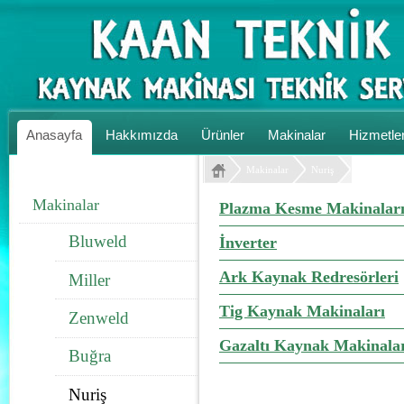
Anasayfa
Hakkımızda
Ürünler
Makinalar
Hizmetle
Makinalar
Nuriş
Makinalar
Plazma Kesme Makinalar
Bluweld
İnverter
Ark Kaynak Redresörleri
Miller
Tig Kaynak Makinaları
Zenweld
Gazaltı Kaynak Makinala
Buğra
Nuriş