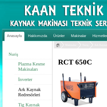
Anasayfa
Hakkımızda
Ürünler
Makinalar
Hizmetle
Makinalar
Nuriş
Ark Kaynak
Nuriş
RCT 650C
Plazma Kesme
Makinaları
İnverter
Ark Kaynak
Redresörleri
Tig Kaynak