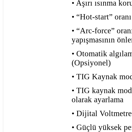
• Aşırı ısınma ko
• “Hot-start” oran
• “Arc-force” ora
yapışmasının önle
• Otomatik algıla
(Opsiyonel)
• TIG Kaynak mod
• TIG kaynak modu
olarak ayarlama
• Dijital Voltmet
• Güçlü yüksek per